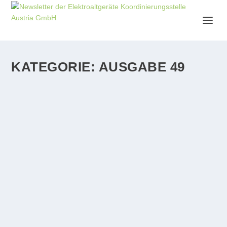
KATEGORIE:
AUSGABE 49
EAK-Jahresbilanz: Starke Zahlen, große
Herausforderungen
by
eak
|
Dez. 7, 2022
|
Ausgabe 49
|
0
|
Die korrekte Entsorgung von Elektroaltgeräten und alten
Gerätebatterien stellt nach wie vor eine...
WEITERLESEN