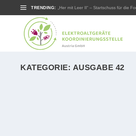
TRENDING:
„Her mit Leer II“ – Startschuss für die For
KATEGORIE:
AUSGABE 42