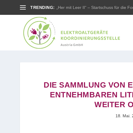
TRENDING:
„Her mit Leer II“ – Startschuss für die For
DIE SAMMLUNG VON E
ENTNEHMBAREN LIT
WEITER 
18. Mai.