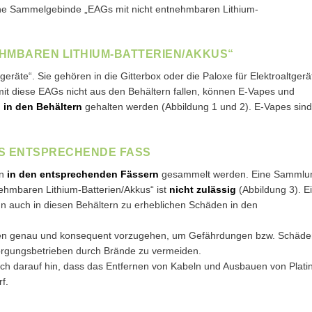
ehene Sammelgebinde „EAGs mit nicht entnehmbaren Lithium-
EHMBAREN LITHIUM-BATTERIEN/AKKUS“
eräte“. Sie gehören in die Gitterbox oder die Paloxe für Elektroaltgerä
mit diese EAGs nicht aus den Behältern fallen, können E-Vapes und
 in den Behältern
gehalten werden (Abbildung 1 und 2). E-Vapes sind
AS ENTSPRECHENDE FASS
en
in den entsprechenden Fässern
gesammelt werden. Eine Sammlu
nehmbaren Lithium-Batterien/Akkus“ ist
nicht zulässig
(Abbildung 3). E
nn auch in diesen Behältern zu erheblichen Schäden in den
Punkten genau und konsequent vorzugehen, um Gefährdungen bzw. Schäd
orgungsbetrieben durch Brände zu vermeiden.
uch darauf hin, dass das Entfernen von Kabeln und Ausbauen von Plati
f.