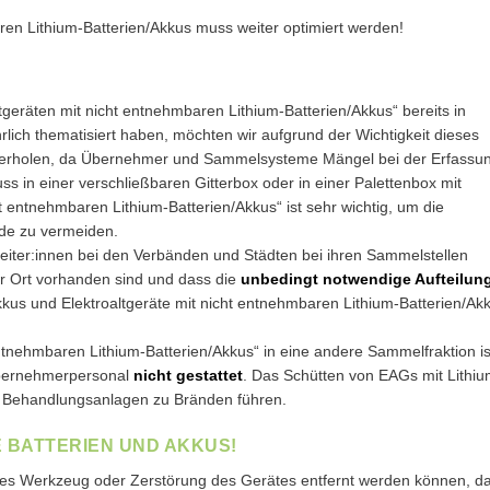
eräten mit nicht entnehmbaren Lithium-Batterien/Akkus“ bereits in
ich thematisiert haben, möchten wir aufgrund der Wichtigkeit dieses
derholen, da Übernehmer und Sammelsysteme Mängel bei der Erfassu
s in einer verschließbaren Gitterbox oder in einer Palettenbox mit
entnehmbaren Lithium-Batterien/Akkus“ ist sehr wichtig, um die
nde zu vermeiden.
eiter:innen bei den Verbänden und Städten bei ihren Sammelstellen
vor Ort vorhanden sind und dass die
unbedingt notwendige Aufteilung
kkus und Elektroaltgeräte mit nicht entnehmbaren Lithium-Batterien/Ak
ntnehmbaren Lithium-Batterien/Akkus“ in eine andere Sammelfraktion is
Übernehmerpersonal
nicht gestattet
. Das Schütten von EAGs mit Lithiu
n Behandlungsanlagen zu Bränden führen.
E BATTERIEN UND AKKUS!
lles Werkzeug oder Zerstörung des Gerätes entfernt werden können, d