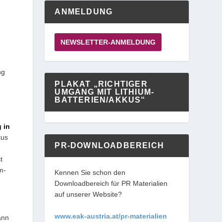
ANMELDUNG
NEWSLETTER-ANMELDUNG
ng
PLAKAT „RICHTIGER
UMGANG MIT LITHIUM-
BATTERIEN/AKKUS“
 in
kus
PR-DOWNLOADBEREICH
t
m-
Kennen Sie schon den
Downloadbereich für PR Materialien
auf unserer Website?
www.eak-austria.at/pr-materialien
ann