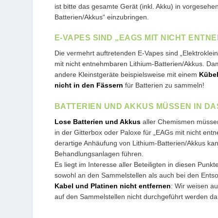
ist bitte das gesamte Gerät (inkl. Akku) in vorges
Batterien/Akkus“ einzubringen.
E-VAPES SIND „EAGS MIT NICHT ENTN
Die vermehrt auftretenden E-Vapes sind „Elektrokleing
mit nicht entnehmbaren Lithium-Batterien/Akkus. Da
andere Kleinstgeräte beispielsweise mit einem
Kübel
nicht in den Fässern
für Batterien zu sammeln!
BATTERIEN UND AKKUS MÜSSEN IN D
Lose Batterien und Akkus
aller Chemismen müss
in der Gitterbox oder Paloxe für „EAGs mit nicht ent
derartige Anhäufung von Lithium-Batterien/Akkus ka
Behandlungsanlagen führen.
Es liegt im Interesse aller Beteiligten in diesen 
sowohl an den Sammelstellen als auch bei den Ents
Kabel und Platinen nicht entfernen
: Wir weisen a
auf den Sammelstellen nicht durchgeführt werden dar