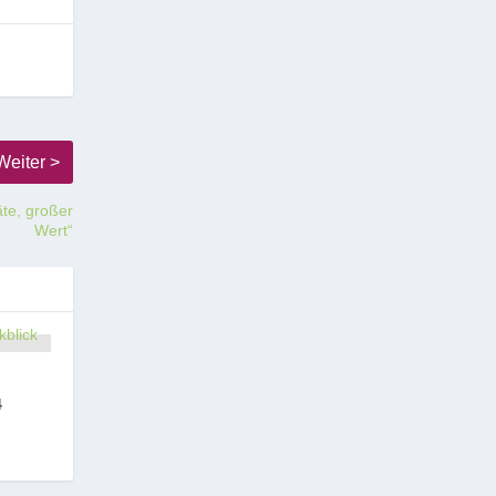
äte, großer
Wert“
4