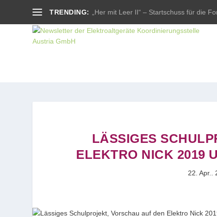
TRENDING:
„Her mit Leer II“ – Startschuss für die For
LÄSSIGES SCHULP
ELEKTRO NICK 2019
22. Apr..