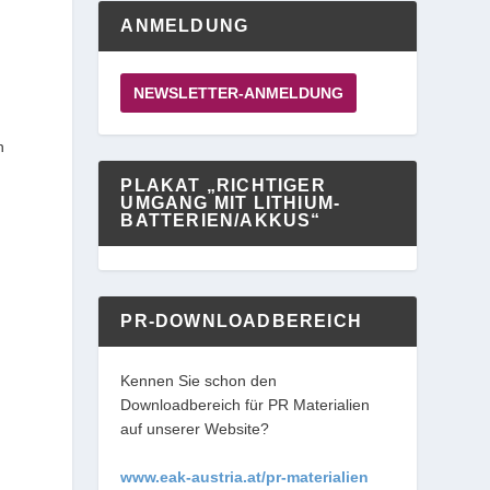
ANMELDUNG
NEWSLETTER-ANMELDUNG
n
PLAKAT „RICHTIGER
UMGANG MIT LITHIUM-
BATTERIEN/AKKUS“
PR-DOWNLOADBEREICH
Kennen Sie schon den
Downloadbereich für PR Materialien
auf unserer Website?
www.eak-austria.at/pr-materialien