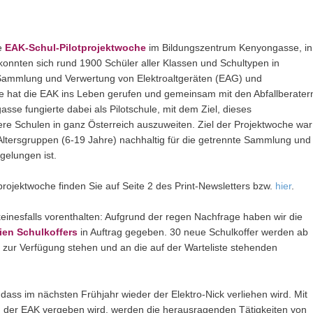
ie
EAK‐Schul‐Pilotprojektwoche
im Bildungszentrum Kenyongasse, in
onnten sich rund 1900 Schüler aller Klassen und Schultypen in
Sammlung und Verwertung von Elektroaltgeräten (EAG) und
he hat die EAK ins Leben gerufen und gemeinsam mit den Abfallberater
e fungierte dabei als Pilotschule, mit dem Ziel, dieses
ere Schulen in ganz Österreich auszuweiten. Ziel der Projektwoche war
 Altersgruppen (6‐19 Jahre) nachhaltig für die getrennte Sammlung und
elungen ist.
rojektwoche finden Sie auf Seite 2 des Print-Newsletters bzw.
hier
.
keinesfalls vorenthalten: Aufgrund der regen Nachfrage haben wir die
ien Schulkoffers
in Auftrag gegeben. 30 neue Schulkoffer werden ab
r zur Verfügung stehen und an die auf der Warteliste stehenden
 dass im nächsten Frühjahr wieder der Elektro‐Nick verliehen wird. Mit
n der EAK vergeben wird, werden die herausragenden Tätigkeiten von