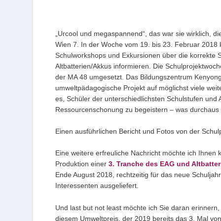
„Urcool und megaspannend“, das war sie wirklich, d
Wien 7. In der Woche vom 19. bis 23. Februar 2018 k
Schulworkshops und Exkursionen über die korrekte 
Altbatterien/Akkus informieren. Die Schulprojektwoc
der MA 48 umgesetzt. Das Bildungszentrum Kenyongass
umweltpädagogische Projekt auf möglichst viele weit
es, Schüler der unterschiedlichsten Schulstufen und
Ressourcenschonung zu begeistern – was durchaus g
Einen ausführlichen Bericht und Fotos von der Schulp
Eine weitere erfreuliche Nachricht möchte ich Ihnen 
Produktion einer
3. Tranche des EAG und Altbatter
Ende August 2018, rechtzeitig für das neue Schuljah
Interessenten ausgeliefert.
Und last but not least möchte ich Sie daran erinnern,
diesem Umweltpreis, der 2019 bereits das 3. Mal vo