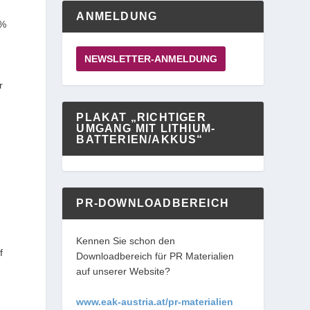
ANMELDUNG
 %
NEWSLETTER-ANMELDUNG
r
PLAKAT „RICHTIGER
UMGANG MIT LITHIUM-
BATTERIEN/AKKUS“
PR-DOWNLOADBEREICH
Kennen Sie schon den
f
Downloadbereich für PR Materialien
auf unserer Website?
www.eak-austria.at/pr-materialien