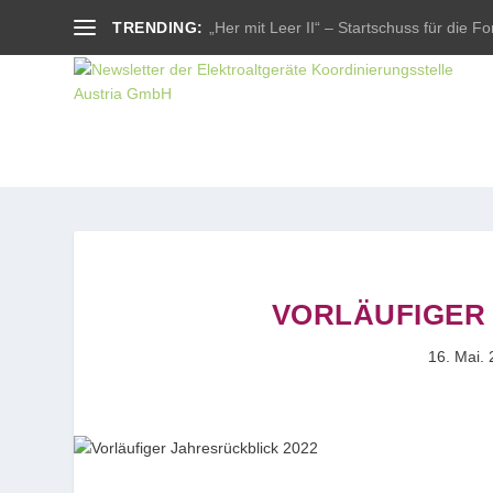
TRENDING:
„Her mit Leer II“ – Startschuss für die For
VORLÄUFIGER 
16. Mai.