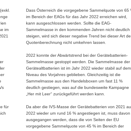
(exkl.
Dass Österreich die vorgegebene Sammelquote von 65
enge
im Bereich der EAGs für das Jahr 2022 erreichen wird,
rien
kann ausgeschlossen werden. Sollte die EAG-
se im
Sammelmasse in den kommenden Jahren nicht deutlich
 2021
steigen, wird sich dieser negative Trend bei dieser Art de
Quotenberechnung nicht umkehren lassen.
2022 konnte der Abwärtstrend bei der Gerätebatterien-
er
Sammelmasse gestoppt werden. Die Sammelmasse der
der
Gerätealtbatterien ist im Jahr 2022 wieder stabil auf dem
mer
Niveau des Vorjahres geblieben. Gleichzeitig ist die
e
Sammelmasse aus den Handelsboxen um fast 11 %
Vs
deutlich gestiegen, was auf die bundesweite Kampagne
„Her mit Leer“ zurückgeführt werden kann.
e für
Da aber die IVS-Masse der Gerätebatterien von 2021 au
ich
2022 wieder um rund 16 % angestiegen ist, muss davon
ausgegangen werden, dass die von Seiten der EU
vorgegebene Sammelquote von 45 % im Bereich der