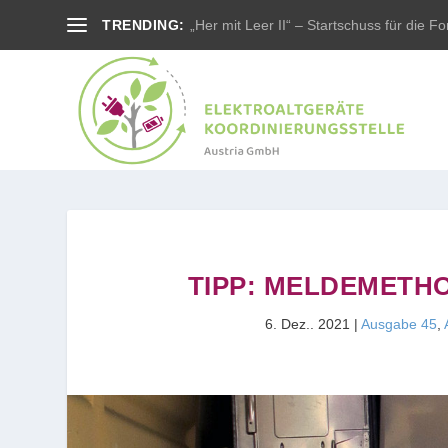
TRENDING:
„Her mit Leer II“ – Startschuss für die For
TIPP: MELDEMETH
6. Dez.. 2021
|
Ausgabe 45
,