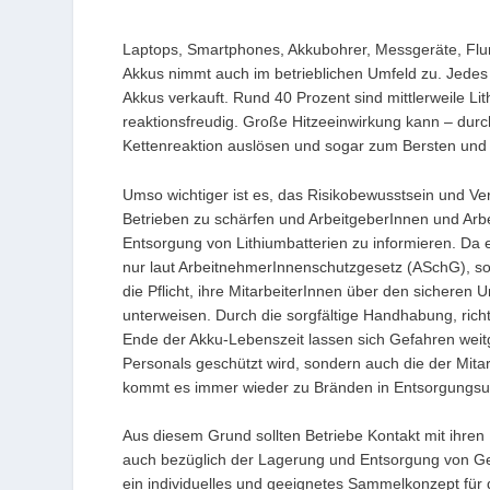
Laptops, Smartphones, Akkubohrer, Messgeräte, Flurf
Akkus nimmt auch im betrieblichen Umfeld zu. Jedes
Akkus verkauft. Rund 40 Prozent sind mittlerweile Li
reaktionsfreudig. Große Hitzeeinwirkung kann – durc
Kettenreaktion auslösen und sogar zum Bersten und 
Umso wichtiger ist es, das Risikobewusstsein und V
Betrieben zu schärfen und ArbeitgeberInnen und A
Entsorgung von Lithiumbatterien zu informieren. Da 
nur laut ArbeitnehmerInnenschutzgesetz (ASchG), s
die Pflicht, ihre MitarbeiterInnen über den siche
unterweisen. Durch die sorgfältige Handhabung, ri
Ende der Akku-Lebenszeit lassen sich Gefahren wei
Personals geschützt wird, sondern auch die der Mitar
kommt es immer wieder zu Bränden in Entsorgungs
Aus diesem Grund sollten Betriebe Kontakt mit ihr
auch bezüglich der Lagerung und Entsorgung von Ger
ein individuelles und geeignetes Sammelkonzept für 