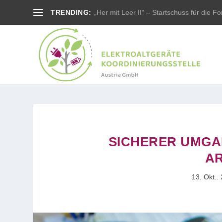
TRENDING:
„Her mit Leer II“ – Startschuss für die For
SICHERER UMGA
AR
13. Okt..