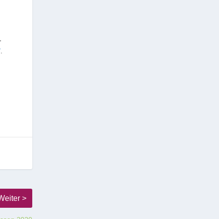
-
/
.