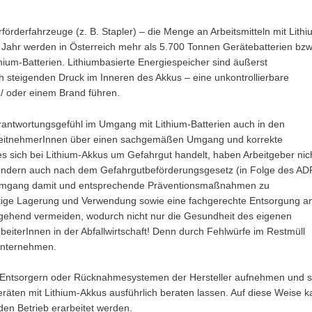
örderfahrzeuge (z. B. Stapler) – die Menge an Arbeitsmitteln mit Lithi
 Jahr werden in Österreich mehr als 5.700 Tonnen Gerätebatterien bzw
thium-Batterien. Lithiumbasierte Energiespeicher sind äußerst
h steigenden Druck im Inneren des Akkus – eine unkontrollierbare
/ oder einem Brand führen.
erantwortungsgefühl im Umgang mit Lithium-Batterien auch in den
rbeitnehmerInnen über einen sachgemäßen Umgang und korrekte
es sich bei Lithium-Akkus um Gefahrgut handelt, haben Arbeitgeber nic
ondern auch nach dem Gefahrgutbeförderungsgesetz (in Folge des AD
ren Umgang damit und entsprechende Präventionsmaßnahmen zu
chtige Lagerung und Verwendung sowie eine fachgerechte Entsorgung 
tgehend vermeiden, wodurch nicht nur die Gesundheit des eigenen
beiterInnen in der Abfallwirtschaft! Denn durch Fehlwürfe im Restmüll
unternehmen.
en Entsorgern oder Rücknahmesystemen der Hersteller aufnehmen und s
äten mit Lithium-Akkus ausführlich beraten lassen. Auf diese Weise 
den Betrieb erarbeitet werden.