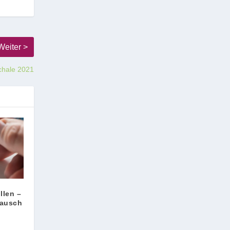
schale 2021
llen –
pausch