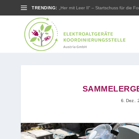
TRENDING:
„Her mit Leer II“ – Startschuss für die For
SAMMELERGE
6. Dez..