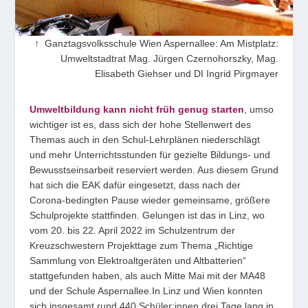
↑ Ganztagsvolksschule Wien Aspernallee: Am Mistplatz:
Umweltstadtrat Mag. Jürgen Czernohorszky, Mag.
Elisabeth Giehser und DI Ingrid Pirgmayer
Umweltbildung kann nicht früh genug starten
, umso
wichtiger ist es, dass sich der hohe Stellenwert des
Themas auch in den Schul-Lehrplänen niederschlägt
und mehr Unterrichtsstunden für gezielte Bildungs- und
Bewusstseinsarbeit reserviert werden. Aus diesem Grund
hat sich die EAK dafür eingesetzt, dass nach der
Corona-bedingten Pause wieder gemeinsame, größere
Schulprojekte stattfinden. Gelungen ist das in Linz, wo
vom 20. bis 22. April 2022 im Schulzentrum der
Kreuzschwestern Projekttage zum Thema „Richtige
Sammlung von Elektroaltgeräten und Altbatterien“
stattgefunden haben, als auch Mitte Mai mit der MA48
und der Schule Aspernallee.In Linz und Wien konnten
sich insgesamt rund 440 Schüler:innen drei Tage lang in